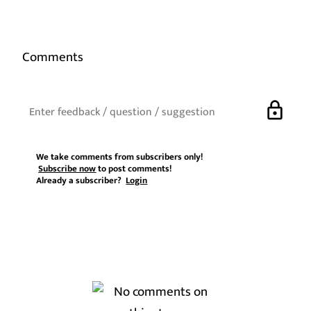
Comments
lock
We take comments from subscribers only!
Subscribe now
to post comments!
Already a subscriber?
Login