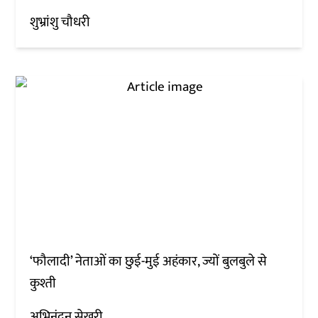
शुभ्रांशु चौधरी
‘फौलादी’ नेताओं का छुई-मुई अहंकार, ज्यों बुलबुले से
कुश्ती
अभिनंदन सेखरी