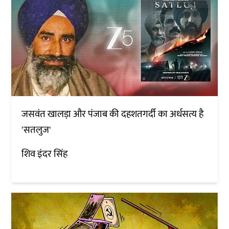
जसवंत खालड़ा और पंजाब की दहशतगर्दी का अर्धसत्य है
'सतलुज'
शिव इंदर सिंह