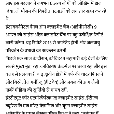
आए इस बदलाव ने लगभग 6 अरब लोगों को जोखिम में डाल
दिया, जो
मौसम की विपरीत घटनाओं
को लगातार सहन कर रहे
थे.
इंटरगवर्नमेंटल पैनल ऑन क्लाइमेट चेंज (
आईपीसीसी
) 9
अगस्त को साइंस ऑफ़ क्लाइमेट चेंज पर बहु-प्रतीक्षित रिपोर्ट
जारी करेगा. यह रिपोर्ट 2013 से अपडेटेड होगी और जलवायु
परिवर्तन के प्रभावों का आकलन करेगी.
पिछले एक साल के दौरान, कोविड-19 महामारी कई देशों के लिए
सबसे मुख्य मुद्दा रहा. कोविड-19 फ्रंट-पेज पर छाया रहा और इस
वजह से प्रलयकारी बाढ़, ध्रुवीय क्षेत्रों में बर्फ की चादर पिघलने
और गिरने, तेज गर्मी, लू (हीट वेव) और जंगल की आग जैसी
खबरें मीडिया की सुर्खियों से गायब रहीं.
इंस्टीट्यूट फॉर एटमॉस्फेरिक एंड क्लाइमेट साइंस, ईटीएच
ज्यूरिख के एक वरिष्ठ वैज्ञानिक और यूएन क्लाइमेट साइंस
असेसमेंट के प्रमुख लेखक एरिक फिशर ने कहा, "वर्तमान में