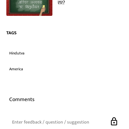
रार?
TAGS
Hindutva
America
Comments
lock