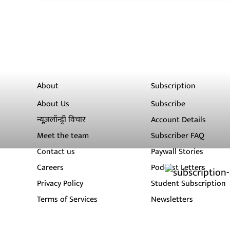
About
Subscription
About Us
Subscribe
न्यूज़लॉन्ड्री विचार
Account Details
Meet the team
Subscriber FAQ
Contact us
Paywall Stories
Careers
Podcast Letters
Privacy Policy
Student Subscription
Terms of Services
Newsletters