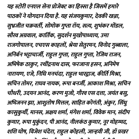
यह स्टोरी एनएल सेना प्रोजेक्ट का हिस्सा है जिसमें हमारे
पाठकों ने योगदान दिया है. यह संजयकुमार, देवकी खन्ना,
सुभ्रजीत चक्रवर्ती, सोमोक गुप्ता रॉय, सत्य, शुभंकर मोंडल,
सौरव अग्रवाल, कार्तिक, सुदर्शन मुखोपाध्याय, उमा
राजगोपालन, एचएस काहलों, श्रेया सेतुरमन, विनोद गुब्बाला,
अनिर्बन भट्टाचार्जी, राहुल गुप्ता, राहुल गुप्ता, रेजिथ राजन,
अभिषेक ठाकुर, रथींद्रनाथ दास, फरजाना हसन, अनिमेष
नारायण, एजे, निधि मनचंदा, राहुल भारद्वाज, कीर्ति मिश्रा,
सचिन तोमर, राघव नायक, रूपा बनर्जी, आकाश मिश्रा, सचिन
चौधरी, उदयन आनंद, करण मुजो, गौरव एस दत्ता, जयंत बसु,
अभिजनन झा, आशुतोष मित्तल, साहित कोगंती, अंकुर, सिंधु
कासुकुर्थी, मानस, अक्षय शर्मा, मंगेश शर्मा, विवेक मान, संदीप
कुमार, रूपा मुकुंदन, पी आनंद, नीलकंठ कुमार, नूर मोहम्मद,
शशि घोष, विजेश चंदेरा, राहुल कोहली, जान्हवी जी, डॉ प्रखर