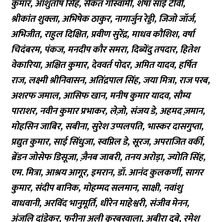
कुमार, आशुतोष सिंह, सैकत गोस्वामी, शेषा साई टीवी,
श्रीकांत शुक्ला, अभिषेक ठाकुर, नागार्जुन रेड्डी, जिजो जॉर्ज,
अभिजीत, राहुल दिक्षित, प्रवीण सुरेंद्र, माधव कौशिश, वर्षा
चिदंबरम, पंकज, मनदीप कौर समरा, दिब्येंदु तपदार, हितेश
वेकारिया, अक्षित कुमार, देववर्त पोदर, अमित यादव, हर्षित
राज, लक्ष्मी श्रीनिवासन, अतिंद्रपाल सिंह, जया मित्रा, राज परब,
अशरफ जमाल, आसिफ खान, मनीष कुमार यादव, सौम्य
पाराशर, नवीन कुमार प्रभाकर, लेज़ो, संजय डे, अहमद ज़मान,
मोहसिन जाबिर, सबीना, सुरेश उप्पलपति, भास्कर दासगुप्ता,
प्रद्युत कुमार, साई सिंधुजा, स्वप्निल डे, सूरज, अपराजित वर्की,
ब्रेंडन जोसेफ डिसूजा, ज़ैनब जाबरी, तनय अरोड़ा, ज्योति सिंह,
एम. मित्रा, आश्रय आगूर, इमरान, डॉ. आनंद कुलकर्णी, सागर
कुमार, संदीप बानिक, मोहम्मद सलमान, साक्षी, नवांशु
वाधवानी, अरविंद भानुमूर्ति, धीरेन माहेश्वरी, संजीव मेनन,
अंजलि दांडेकर, फरीना अली कुरबरवाला, अबीरा दुबे, रमेश