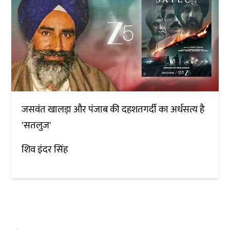
जसवंत खालड़ा और पंजाब की दहशतगर्दी का अर्धसत्य है
'सतलुज'
शिव इंदर सिंह