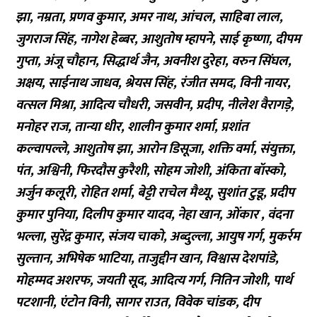
झा, नम्रता, प्रणव कुमार, अमर नाथ, आंचल, साहिबा लाल,
जुगराज सिंह, नागेश हेब्बर, आशुतोष म्हापने, साई कृष्णा, दीपम
गुप्ता, अंजू चौहान, सिद्धार्थ जैन, अवनीश दुरेहा, वरुन सिंघल,
अक्षय, साईनाथ जाधव, श्रेयस सिंह, रंजीत समद, विनी नायर,
वत्सल मिश्रा, आदित्य चौधरी, जसवीन, प्रदीप, नीलेश वैरागड़े,
मनोहर राज, तान्या धीर, शालीन कुमार शर्मा, प्रशांत
कल्वापल्ले, आशुतोष झा, आरोन डिसूजा, शक्ति वर्मा, संयुक्ता,
पंत, अश्विनी, फिरदौस कुरैशी, सोहम जोशी, अंकिता बॉस्को,
अर्जुन कलूरी, रोहित शर्मा, बेट्टी राचेल मैथ्यू, सुशांत टुडू, प्रदीप
कुमार पुनिया, दिलीप कुमार यादव, नेहा खान, ओंकार , वंदना
भल्ला, सुरेंद्र कुमार, संजय चाको, अब्दुल्ला, आयुष गर्ग, मुकर्रम
सुल्तान, अभिषेक भाटिया, ताजुद्दीन खान, विश्वास देशपांडे,
मोहम्मद अशरफ, जयती सूद, आदित्य गर्ग, नितिन जोशी, पार्थ
पटशानी, एंटोन विनी, सागर राउत, विवेक चांडक, दीप