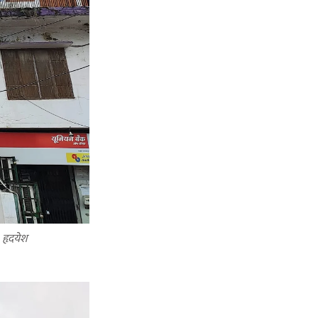
हृदयेश