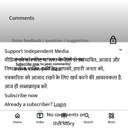
Comments
lock
Support Independent Media
मीडिया को कॉरपोरेट या सत्ता के हितों से अप्रभावित, आजाद और
We take comments from subscribers only!
Subscribe now
to post comments!
निष्पक्ष होना चाहिए. इसीलिए आपको, हमारी जनता को,
Already a subscriber?
Login
पत्रकारिता को आजाद रखने के लिए खर्च करने की आवश्यकता है.
आज ही सब्सक्राइब करें.
Subscribe now
Already a subscriber?
Login
home
ondemand_video
podcasts
widgets
Home
Video
Podcast
Search
More