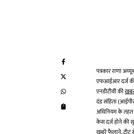
पत्रकार राणा अय्य
एफआईआर दर्ज की ह
एनडीटीवी की
खब
दंड संहिता (आईपीस
अधिनियम के तहत क
केस दर्ज होने की सू
खबरें फैलाने, ट्वी