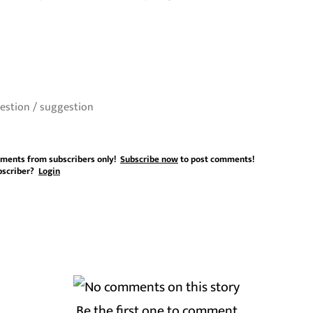
ments from subscribers only!
Subscribe now
to post comments!
bscriber?
Login
Be the first one to comment