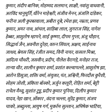
कुमार, संदीप बानिक, मोहम्मद सलमान, साक्षी, नवांशु वाधवानी,
अरविंद भानुमूर्ति, धीरेन माहेश्वरी, संजीव मेनन, अंजलि दांडेकर,
फरीना अली कुरबरवाला, अबीरा दुबे, रमेश झा, नम्रता, प्रणव
कुमार, अमर नाथ, आंचल, साहिबा लाल, जुगराज सिंह, नागेश
हेब्बर, आशुतोष म्हापने, साई कृष्णा, दीपम गुप्ता, अंजू चौहान,
सिद्धार्थ जैन, अवनीश दुरेहा, वरुन सिंघल, अक्षय, साईनाथ
जाधव, श्रेयस सिंह, रंजीत समद, विनी नायर, वत्सल मिश्रा,
आदित्य चौधरी, जसवीन, प्रदीप, नीलेश वैरागड़े, मनोहर राज,
तान्या धीर, शालीन कुमार शर्मा, प्रशांत कल्वापल्ले, आशुतोष झा,
आरोन डिसूजा, शक्ति वर्मा, संयुक्ता, पंत, अश्विनी, फिरदौस कुरैशी,
सोहम जोशी, अंकिता बॉस्को, अर्जुन कलूरी, रोहित शर्मा, बेट्टी
राचेल मैथ्यू, सुशांत टुडू, प्रदीप कुमार पुनिया, दिलीप कुमार
यादव, नेहा खान, ओंकार , वंदना भल्ला, सुरेंद्र कुमार, संजय
चाको, अब्दुल्ला, आयुष गर्ग, मुकर्रम सुल्तान, अभिषेक भाटिया,