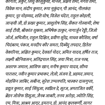
कोगंती, अंकुर, सिंधु कासुकुर्थी, मानस, अक्षय शर्मा, मंगेश शर्मा,
विवेक मान, संदीप कुमार, रूपा मुकुंदन, पी आनंद, नीलकंठ
कुमार, नूर मोहम्मद, शशि घोष, विजेश चंदेरा, राहुल कोहली,
जान्हवी जी, डॉ प्रखर कुमार, आशुतोष सिंह, सैकत गोस्वामी, शेषा
साई टीवी, श्रीकांत शुक्ला, अभिषेक ठाकुर, नागार्जुन रेड्डी, जिजो
जॉर्ज, अभिजीत, राहुल दिक्षित, प्रवीण सुरेंद्र, माधव कौशिश, वर्षा
चिदंबरम, पंकज, मनदीप कौर समरा, दिब्येंदु तपदार, हितेश
वेकारिया, अक्षित कुमार, देववर्त पोदर, अमित यादव, हर्षित राज,
लक्ष्मी श्रीनिवासन, अतिंद्रपाल सिंह, जया मित्रा, राज परब,
अशरफ जमाल, आसिफ खान, मनीष कुमार यादव, सौम्य
पाराशर, नवीन कुमार प्रभाकर, लेज़ो, संजय डे, अहमद ज़मान,
मोहसिन जाबिर, सबीना, सुरेश उप्पलपति, भास्कर दासगुप्ता,
प्रद्युत कुमार, साई सिंधुजा, स्वप्निल डे, सूरज, अपराजित वर्की,
ब्रेंडन जोसेफ डिसूजा, ज़ैनब जाबरी, तनय अरोड़ा, ज्योति सिंह,
एम. मित्रा, आश्रय आगूर, इमरान, डॉ. आनंद कुलकर्णी, सागर