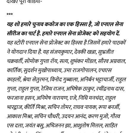
देखिए पूरा वीडियो-
***
यह शो हमारे चुनाव कवरेज का एक हिस्सा है, जो एनएल सेना
सीरीज का पार्ट है. हमारे एनएल सेना प्रोजेक्ट को
सहयोग
दें.
यह स्टोरी एनएल सेना प्रोजेक्ट का हिस्सा है जिसमें हमारे पाठकों
ने योगदान दिया है. यह संजयकुमार, देवकी खन्ना, सुभ्रजीत
चक्रवर्ती, सोमोक गुप्ता रॉय, सत्य, शुभंकर मोंडल, सौरव अग्रवाल,
कार्तिक, सुदर्शन मुखोपाध्याय, उमा राजगोपालन, एचएस
काहलों, श्रेया सेतुरमन, विनोद गुब्बाला, अनिर्बन भट्टाचार्जी, राहुल
गुप्ता, राहुल गुप्ता, रेजिथ राजन, अभिषेक ठाकुर, रथींद्रनाथ दास,
फरजाना हसन, अनिमेष नारायण, एजे, निधि मनचंदा, राहुल
भारद्वाज, कीर्ति मिश्रा, सचिन तोमर, राघव नायक, रूपा बनर्जी,
आकाश मिश्रा, सचिन चौधरी, उदयन आनंद, करण मुजो, गौरव
एस दत्ता, जयंत बसु, अभिजनन झा, आशुतोष मित्तल, साहित