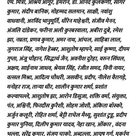
एम. मित्रा, आश्रय आगूर, इमरान, डॉ. आनंद कुलकर्णी, सागर
कुमार, संदीप बानिक, मोहम्मद सलमान, साक्षी, नवांशु
वाधवानी, अरविंद भानुमूर्ति, धीरेन माहेश्वरी, संजीव मेनन,
अंजलि दांडेकर, फरीना अली कुरबरवाला, अबीरा दुबे, रमेश
झा, नम्रता, प्रणव कुमार, अमर नाथ, आंचल, साहिबा लाल,
जुगराज सिंह, नागेश हेब्बर, आशुतोष म्हापने, साई कृष्णा, दीपम
गुप्ता, अंजू चौहान, सिद्धार्थ जैन, अवनीश दुरेहा, वरुन सिंघल,
अक्षय, साईनाथ जाधव, श्रेयस सिंह, रंजीत समद, विनी नायर,
वत्सल मिश्रा, आदित्य चौधरी, जसवीन, प्रदीप, नीलेश वैरागड़े,
मनोहर राज, तान्या धीर, शालीन कुमार शर्मा, प्रशांत
कल्वापल्ले, आशुतोष झा, आरोन डिसूजा, शक्ति वर्मा, संयुक्ता,
पंत, अश्विनी, फिरदौस कुरैशी, सोहम जोशी, अंकिता बॉस्को,
अर्जुन कलूरी, रोहित शर्मा, बेट्टी राचेल मैथ्यू, सुशांत टुडू, प्रदीप
कुमार पुनिया, दिलीप कुमार यादव, नेहा खान, ओंकार , वंदना
भल्ला, सुरेंद्र कुमार, संजय चाको, अब्दुल्ला, आयुष गर्ग, मुकर्रम