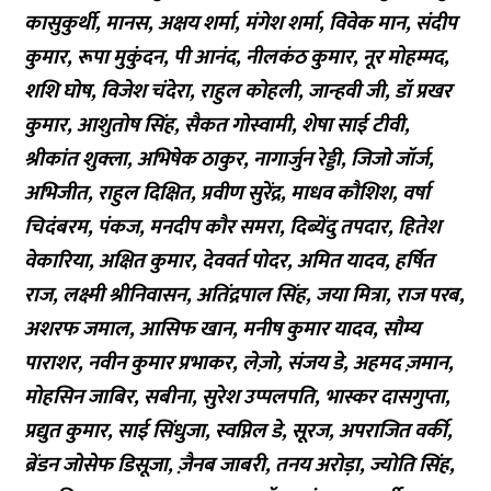
कासुकुर्थी, मानस, अक्षय शर्मा, मंगेश शर्मा, विवेक मान, संदीप
कुमार, रूपा मुकुंदन, पी आनंद, नीलकंठ कुमार, नूर मोहम्मद,
शशि घोष, विजेश चंदेरा, राहुल कोहली, जान्हवी जी, डॉ प्रखर
कुमार, आशुतोष सिंह, सैकत गोस्वामी, शेषा साई टीवी,
श्रीकांत शुक्ला, अभिषेक ठाकुर, नागार्जुन रेड्डी, जिजो जॉर्ज,
अभिजीत, राहुल दिक्षित, प्रवीण सुरेंद्र, माधव कौशिश, वर्षा
चिदंबरम, पंकज, मनदीप कौर समरा, दिब्येंदु तपदार, हितेश
वेकारिया, अक्षित कुमार, देववर्त पोदर, अमित यादव, हर्षित
राज, लक्ष्मी श्रीनिवासन, अतिंद्रपाल सिंह, जया मित्रा, राज परब,
अशरफ जमाल, आसिफ खान, मनीष कुमार यादव, सौम्य
पाराशर, नवीन कुमार प्रभाकर, लेज़ो, संजय डे, अहमद ज़मान,
मोहसिन जाबिर, सबीना, सुरेश उप्पलपति, भास्कर दासगुप्ता,
प्रद्युत कुमार, साई सिंधुजा, स्वप्निल डे, सूरज, अपराजित वर्की,
ब्रेंडन जोसेफ डिसूजा, ज़ैनब जाबरी, तनय अरोड़ा, ज्योति सिंह,