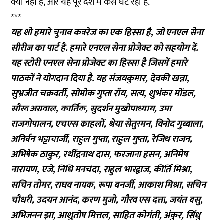
क्यों नहीं है, और यह पूरे देश में कैसे घट रहा है.
***
यह शो हमारे चुनाव कवरेज का एक हिस्सा है, जो एनएल सेना
सीरीज का पार्ट है. हमारे एनएल सेना प्रोजेक्ट को
सहयोग
दें.
यह स्टोरी एनएल सेना प्रोजेक्ट का हिस्सा है जिसमें हमारे
पाठकों ने योगदान दिया है. यह संजयकुमार, देवकी खन्ना,
सुभ्रजीत चक्रवर्ती, सोमोक गुप्ता रॉय, सत्य, शुभंकर मोंडल,
सौरव अग्रवाल, कार्तिक, सुदर्शन मुखोपाध्याय, उमा
राजगोपालन, एचएस काहलों, श्रेया सेतुरमन, विनोद गुब्बाला,
अनिर्बन भट्टाचार्जी, राहुल गुप्ता, राहुल गुप्ता, रेजिथ राजन,
अभिषेक ठाकुर, रथींद्रनाथ दास, फरजाना हसन, अनिमेष
नारायण, एजे, निधि मनचंदा, राहुल भारद्वाज, कीर्ति मिश्रा,
सचिन तोमर, राघव नायक, रूपा बनर्जी, आकाश मिश्रा, सचिन
चौधरी, उदयन आनंद, करण मुजो, गौरव एस दत्ता, जयंत बसु,
अभिजनन झा, आशुतोष मित्तल, साहित कोगंती, अंकुर, सिंधु