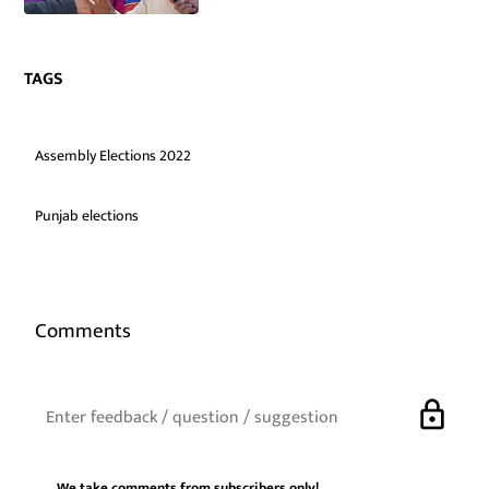
TAGS
Assembly Elections 2022
Punjab elections
Comments
lock
We take comments from subscribers only!