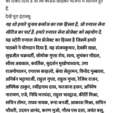
को टिकट दिया है जो कि कांग्रेस छोड़कर भाजपा में शामिल हुए
हैं.
देखें पूरा इंटरव्यू:
यह शो हमारे चुनाव कवरेज का एक हिस्सा है, जो एनएल सेना
सीरीज का पार्ट है. हमारे एनएल सेना प्रोजेक्ट को
सहयोग
दें.
यह स्टोरी एनएल सेना प्रोजेक्ट का हिस्सा है जिसमें हमारे
पाठकों ने योगदान दिया है. यह संजयकुमार, देवकी खन्ना,
सुभ्रजीत चक्रवर्ती, सोमोक गुप्ता रॉय, सत्य, शुभंकर मोंडल,
सौरव अग्रवाल, कार्तिक, सुदर्शन मुखोपाध्याय, उमा
राजगोपालन, एचएस काहलों, श्रेया सेतुरमन, विनोद गुब्बाला,
अनिर्बन भट्टाचार्जी, राहुल गुप्ता, राहुल गुप्ता, रेजिथ राजन,
अभिषेक ठाकुर, रथींद्रनाथ दास, फरजाना हसन, अनिमेष
नारायण, एजे, निधि मनचंदा, राहुल भारद्वाज, कीर्ति मिश्रा,
सचिन तोमर, राघव नायक, रूपा बनर्जी, आकाश मिश्रा, सचिन
चौधरी, उदयन आनंद, करण मुजो, गौरव एस दत्ता, जयंत बसु,