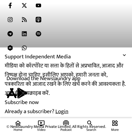
Support Independent Media
मीडिया को कॉरपोरेट या सत्ता के हितों से अप्रभावित, आजाद और
निष्पक्ष होना चाहिए. इसीलिए आपको, हमारी जनता को,
Download the Newslaundry app
पत्रकारिता को आजाद रखने के लिए खर्च करने की आवश्यकता है.
आज ही सब्सक्राइब करें.
Subscribe now
Already a subscriber?
Login
home
ondemand_video
podcasts
widgets
© Newslaundry Media Private Limited. All Rights Reserved.
Home
Video
Podcast
Search
More