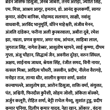
ब्रेंडन जोसेफ डिसूजा, ज़ैनब जाबरी, तनय अरोड़ा, ज्योति सिंह,
एम. मित्रा, आश्रय आगूर, इमरान, डॉ. आनंद कुलकर्णी, सागर
कुमार, संदीप बानिक, मोहम्मद सलमान, साक्षी, नवांशु
वाधवानी, अरविंद भानुमूर्ति, धीरेन माहेश्वरी, संजीव मेनन,
अंजलि दांडेकर, फरीना अली कुरबरवाला, अबीरा दुबे, रमेश
झा, नम्रता, प्रणव कुमार, अमर नाथ, आंचल, साहिबा लाल,
जुगराज सिंह, नागेश हेब्बर, आशुतोष म्हापने, साई कृष्णा, दीपम
गुप्ता, अंजू चौहान, सिद्धार्थ जैन, अवनीश दुरेहा, वरुन सिंघल,
अक्षय, साईनाथ जाधव, श्रेयस सिंह, रंजीत समद, विनी नायर,
वत्सल मिश्रा, आदित्य चौधरी, जसवीन, प्रदीप, नीलेश वैरागड़े,
मनोहर राज, तान्या धीर, शालीन कुमार शर्मा, प्रशांत
कल्वापल्ले, आशुतोष झा, आरोन डिसूजा, शक्ति वर्मा, संयुक्ता,
पंत, अश्विनी, फिरदौस कुरैशी, सोहम जोशी, अंकिता बॉस्को,
अर्जुन कलूरी, रोहित शर्मा, बेट्टी राचेल मैथ्यू, सुशांत टुडू, प्रदीप
कुमार पुनिया, दिलीप कुमार यादव, नेहा खान, ओंकार , वंदना