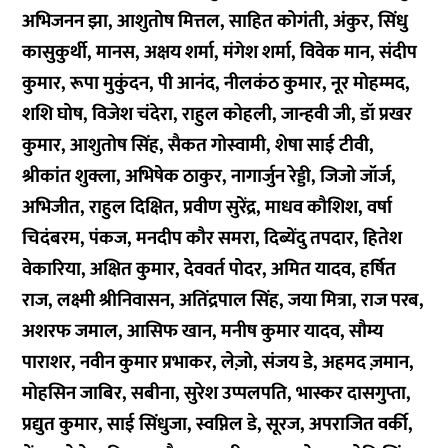
अभिजनन झा, आशुतोष मित्तल, साहित कोगंती, अंकुर, सिंधु
कासुकुर्थी, मानस, अक्षय शर्मा, मंगेश शर्मा, विवेक मान, संदीप
कुमार, रूपा मुकुंदन, पी आनंद, नीलकंठ कुमार, नूर मोहम्मद,
शशि घोष, विजेश चंदेरा, राहुल कोहली, जान्हवी जी, डॉ प्रखर
कुमार, आशुतोष सिंह, सैकत गोस्वामी, शेषा साई टीवी,
श्रीकांत शुक्ला, अभिषेक ठाकुर, नागार्जुन रेड्डी, जिजो जॉर्ज,
अभिजीत, राहुल दिक्षित, प्रवीण सुरेंद्र, माधव कौशिश, वर्षा
चिदंबरम, पंकज, मनदीप कौर समरा, दिब्येंदु तपदार, हितेश
वेकारिया, अक्षित कुमार, देववर्त पोदर, अमित यादव, हर्षित
राज, लक्ष्मी श्रीनिवासन, अतिंद्रपाल सिंह, जया मित्रा, राज परब,
अशरफ जमाल, आसिफ खान, मनीष कुमार यादव, सौम्य
पाराशर, नवीन कुमार प्रभाकर, लेज़ो, संजय डे, अहमद ज़मान,
मोहसिन जाबिर, सबीना, सुरेश उप्पलपति, भास्कर दासगुप्ता,
प्रद्युत कुमार, साई सिंधुजा, स्वप्निल डे, सूरज, अपराजित वर्की,