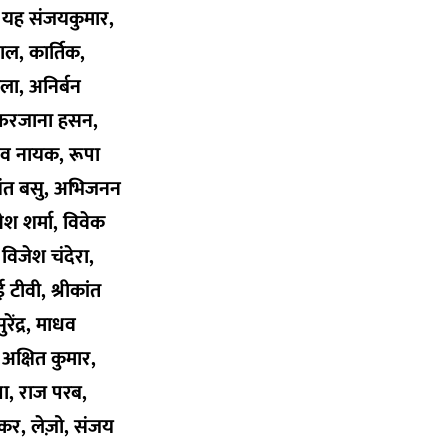
ै. यह संजयकुमार,
ाल, कार्तिक,
ला, अनिर्बन
स, फरजाना हसन,
ाघव नायक, रूपा
यंत बसु, अभिजनन
ेश शर्मा, विवेक
विजेश चंदेरा,
टीवी, श्रीकांत
रेंद्र, माधव
अक्षित कुमार,
्रा, राज परब,
र, लेज़ो, संजय