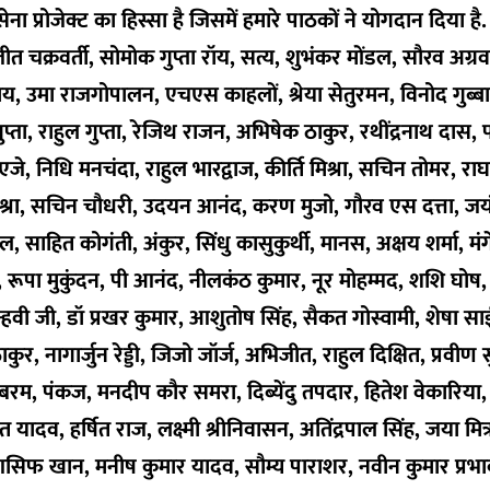
ना प्रोजेक्ट का हिस्सा है जिसमें हमारे पाठकों ने योगदान दिया ह
रजीत चक्रवर्ती, सोमोक गुप्ता रॉय, सत्य, शुभंकर मोंडल, सौरव अग्रव
याय, उमा राजगोपालन, एचएस काहलों, श्रेया सेतुरमन, विनोद गुब्बा
ल गुप्ता, राहुल गुप्ता, रेजिथ राजन, अभिषेक ठाकुर, रथींद्रनाथ दा
जे, निधि मनचंदा, राहुल भारद्वाज, कीर्ति मिश्रा, सचिन तोमर, र
श्रा, सचिन चौधरी, उदयन आनंद, करण मुजो, गौरव एस दत्ता, ज
, साहित कोगंती, अंकुर, सिंधु कासुकुर्थी, मानस, अक्षय शर्मा, मंग
, रूपा मुकुंदन, पी आनंद, नीलकंठ कुमार, नूर मोहम्मद, शशि घोष, 
हवी जी, डॉ प्रखर कुमार, आशुतोष सिंह, सैकत गोस्वामी, शेषा साई 
ुर, नागार्जुन रेड्डी, जिजो जॉर्ज, अभिजीत, राहुल दिक्षित, प्रवीण सु
ंबरम, पंकज, मनदीप कौर समरा, दिब्येंदु तपदार, हितेश वेकारिया, 
त यादव, हर्षित राज, लक्ष्मी श्रीनिवासन, अतिंद्रपाल सिंह, जया मित
 खान, मनीष कुमार यादव, सौम्य पाराशर, नवीन कुमार प्रभाक