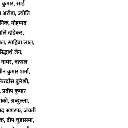
त कुमार, साई
 अरोड़ा, ज्योति
ानिक, मोहम्मद
जलि दांडेकर,
ंचल, साहिबा लाल,
द्धार्थ जैन,
ी नायर, वत्सल
ीन कुमार शर्मा,
 फिरदौस कुरैशी,
, प्रदीप कुमार
ाको, अब्दुल्ला,
ोहम्मद अशरफ, जयती
डक, दीप चुडासमा,