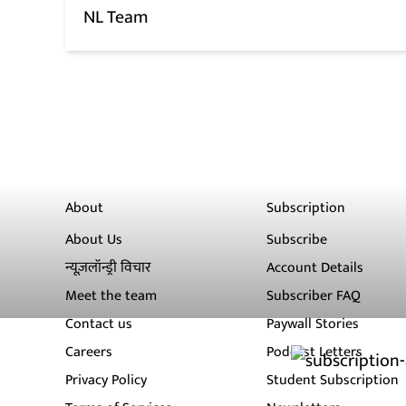
NL Team
About
Subscription
About Us
Subscribe
न्यूज़लॉन्ड्री विचार
Account Details
Meet the team
Subscriber FAQ
Contact us
Paywall Stories
Careers
Podcast Letters
Privacy Policy
Student Subscription