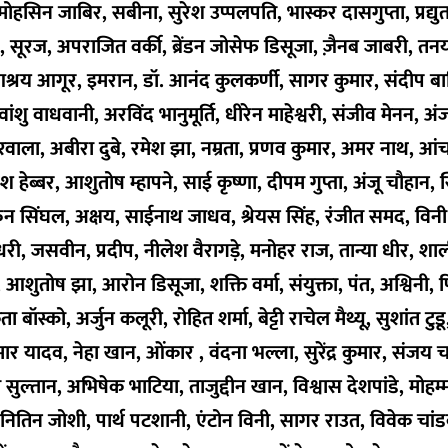
ोहसिन जाबिर, सबीना, सुरेश उप्पलपति, भास्कर दासगुप्ता, प्रद्यु
 डे, सूरज, अपराजित वर्की, ब्रेंडन जोसेफ डिसूजा, ज़ैनब जाबरी, तनय
, आश्रय आगूर, इमरान, डॉ. आनंद कुलकर्णी, सागर कुमार, संदीप ब
ांशु वाधवानी, अरविंद भानुमूर्ति, धीरेन माहेश्वरी, संजीव मेनन, अं
ाला, अबीरा दुबे, रमेश झा, नम्रता, प्रणव कुमार, अमर नाथ, आ
 हेब्बर, आशुतोष म्हापने, साई कृष्णा, दीपम गुप्ता, अंजू चौहान, सि
ुन सिंघल, अक्षय, साईनाथ जाधव, श्रेयस सिंह, रंजीत समद, विन
धरी, जसवीन, प्रदीप, नीलेश वैरागड़े, मनोहर राज, तान्या धीर, शाल
े, आशुतोष झा, आरोन डिसूजा, शक्ति वर्मा, संयुक्ता, पंत, अश्विनी,
बॉस्को, अर्जुन कलूरी, रोहित शर्मा, बेट्टी राचेल मैथ्यू, सुशांत टुडू
ार यादव, नेहा खान, ओंकार , वंदना भल्ला, सुरेंद्र कुमार, संजय च
रम सुल्तान, अभिषेक भाटिया, ताजुद्दीन खान, विश्वास देशपांडे, म
, नितिन जोशी, पार्थ पटशानी, एंटोन विनी, सागर राउत, विवेक चां