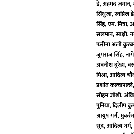
डे, अहमद ज़मान, म
सिंधुजा, स्वप्निल
सिंह, एम. मित्रा
सलमान, साक्षी, नव
फरीना अली कुरबरव
जुगराज सिंह, नागेश
अवनीश दुरेहा, वर
मिश्रा, आदित्य चौ
प्रशांत कल्वापल्ल
सोहम जोशी, अंकिता 
पुनिया, दिलीप कुम
आयुष गर्ग, मुकर्
सूद, आदित्य गर्ग