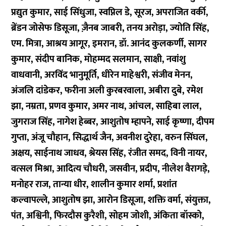
प्रद्युत कुमार, साई सिंधुजा, स्वप्निल डे, सूरज, अपराजित वर्की,
ब्रेंडन जोसेफ डिसूजा, ज़ैनब जाबरी, तनय अरोड़ा, ज्योति सिंह,
एम. मित्रा, आश्रय आगूर, इमरान, डॉ. आनंद कुलकर्णी, सागर
कुमार, संदीप बानिक, मोहम्मद सलमान, साक्षी, नवांशु
वाधवानी, अरविंद भानुमूर्ति, धीरेन माहेश्वरी, संजीव मेनन,
अंजलि दांडेकर, फरीना अली कुरबरवाला, अबीरा दुबे, रमेश
झा, नम्रता, प्रणव कुमार, अमर नाथ, आंचल, साहिबा लाल,
जुगराज सिंह, नागेश हेब्बर, आशुतोष म्हापने, साई कृष्णा, दीपम
गुप्ता, अंजू चौहान, सिद्धार्थ जैन, अवनीश दुरेहा, वरुन सिंघल,
अक्षय, साईनाथ जाधव, श्रेयस सिंह, रंजीत समद, विनी नायर,
वत्सल मिश्रा, आदित्य चौधरी, जसवीन, प्रदीप, नीलेश वैरागड़े,
मनोहर राज, तान्या धीर, शालीन कुमार शर्मा, प्रशांत
कल्वापल्ले, आशुतोष झा, आरोन डिसूजा, शक्ति वर्मा, संयुक्ता,
पंत, अश्विनी, फिरदौस कुरैशी, सोहम जोशी, अंकिता बॉस्को,