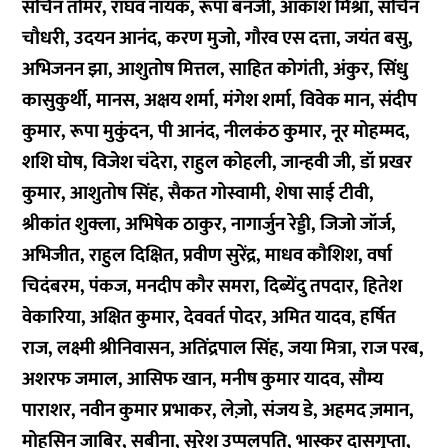
सचिन तोमर, राघव नायक, रूपा बनर्जी, आकाश मिश्रा, सचिन
चौधरी, उदयन आनंद, करण मुजो, गौरव एस दत्ता, जयंत बसु,
अभिजनन झा, आशुतोष मित्तल, साहित कोगंती, अंकुर, सिंधु
कासुकुर्थी, मानस, अक्षय शर्मा, मंगेश शर्मा, विवेक मान, संदीप
कुमार, रूपा मुकुंदन, पी आनंद, नीलकंठ कुमार, नूर मोहम्मद,
शशि घोष, विजेश चंदेरा, राहुल कोहली, जान्हवी जी, डॉ प्रखर
कुमार, आशुतोष सिंह, सैकत गोस्वामी, शेषा साई टीवी,
श्रीकांत शुक्ला, अभिषेक ठाकुर, नागार्जुन रेड्डी, जिजो जॉर्ज,
अभिजीत, राहुल दिक्षित, प्रवीण सुरेंद्र, माधव कौशिश, वर्षा
चिदंबरम, पंकज, मनदीप कौर समरा, दिब्येंदु तपदार, हितेश
वेकारिया, अक्षित कुमार, देववर्त पोदर, अमित यादव, हर्षित
राज, लक्ष्मी श्रीनिवासन, अतिंद्रपाल सिंह, जया मित्रा, राज परब,
अशरफ जमाल, आसिफ खान, मनीष कुमार यादव, सौम्य
पाराशर, नवीन कुमार प्रभाकर, लेज़ो, संजय डे, अहमद ज़मान,
मोहसिन जाबिर, सबीना, सुरेश उप्पलपति, भास्कर दासगुप्ता,