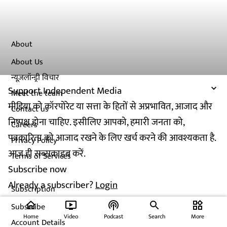
About
About Us
न्यूज़लॉन्ड्री विचार
Support Independent Media
Meet the team
मीडिया को कॉरपोरेट या सत्ता के हितों से अप्रभावित, आजाद और
Contact us
निष्पक्ष होना चाहिए. इसीलिए आपको, हमारी जनता को,
Careers
पत्रकारिता को आजाद रखने के लिए खर्च करने की आवश्यकता है.
Privacy Policy
आज ही सब्सक्राइब करें.
Terms of Services
Subscribe now
Already a subscriber?
Login
Subscription
home
ondemand_video
podcasts
widgets
Subscribe
Home
Video
Podcast
Search
More
Account Details