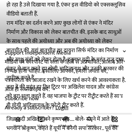
हो रहा है उसे दिखाया गया है. एंकर इस वीडियो को एक्सक्लूसिव
वीडियो बताती हैं.
राम मंदिर का दर्शन करने आए कुछ लोगों से एंकर ने मंदिर
निर्माण और विकास को लेकर बातचीत की. इसके बाद साधुओं
के साथ पहले की अयोध्या और अब की अयोध्या को लेकर
बातचीत की. यहां बातचीत का दायरा सिर्फ मंदिर का निर्माण
Support Independent Media
और साधु संतों को लेकर होता है. हनुमान गढ़ी के महंत राजू दास,
मीडिया को कॉरपोरेट या सत्ता के हितों से अप्रभावित, आजाद और
एंकर से बात करते हुए योगी आदित्यनाथ और उनकी सरकार की
निष्पक्ष होना चाहिए. इसीलिए आपको, हमारी जनता को,
तारीफ करते हैं.
पत्रकारिता को आजाद रखने के लिए खर्च करने की आवश्यकता है.
बता दें की महंत हर दिन ट्विटर पर अखिलेश यादव और कांग्रेस
आज ही सब्सक्राइब करें.
को बुरा-भला कहते हैं. वह भाजपा के ट्वीट पर रीट्वीट करते हैं साथ
Subscribe now
ही योगी आदित्यनाथ के फोटो ट्वीट करते हैं.
Already a subscriber?
Login
जिन्नावादी अखिलेश बने कृष्णभक्त.... बोले- सपने में आते हैं
home
ondemand_video
podcasts
widgets
Home
Video
Podcast
Search
More
भगवान श्रीकृष्ण, कहते हैं यूपी में बनेगी सपा सरकार.. पूर्व की