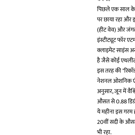
पिछले एक साल के द
पर छाया रहा और इस व
(हीट वेव) और जंगल
इंस्टीट्यूट फॉर एट
क्लाइमेट साइंस अस
है जैसे कोई एथलीट 
इस तरह की "रिकॉर्
नेशनल ओशनिक एंड 
अनुसार, जून में व
औसत से 0.88 डिग्
ये महीना इस गरम 
20वीं सदी के औसत
भी रहा.