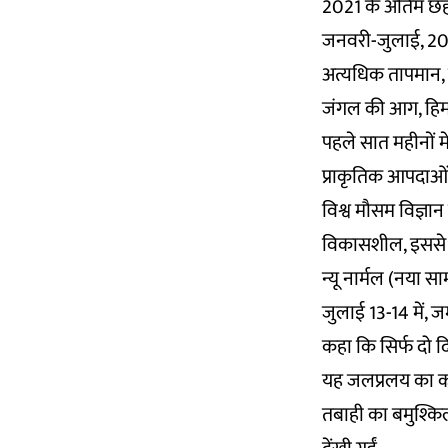
2021 के अंतिम छह
जनवरी-जुलाई, 2021
अत्यधिक तापमान, 
जंगल की आग, हिमन
पहले सात महीनों मे
प्राकृतिक आपदाओं न
विश्व मौसम विज्ञा
विकासशील, इससे बच
न्यू नार्मल (नया स
जुलाई 13-14 में, जर
कहा कि सिर्फ दो द
यह जलप्रलय का कार
तबाही का बमुश्किल