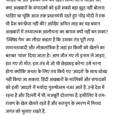
चाहिए थी और इसका जम कर खंडन किया जाना चाहिए था?
क्‍या अखबारों के संपादकों को इसे सबसे बड़ा झूठ नहीं बोलना
चाहिए था चूंकि आज तक प्रधानमंत्री रहते हुए नरेंद्र मोदी ने एक
भी प्रेस कांन्‍फ्रेंस नहीं की? आखिर अमित शाह का यह बयान
अखबारों में तथ्‍यात्‍मक आलोचना का बायस क्‍यों नहीं बन सका?
'स्क्विड गेम' का लीडर कहता है कि उसका तंत्र पूरी तरह
समानतावादी और लोकतांत्रिक है जहां हर किसी को खेलने का
बराबर 'चांस' दिया जाता है। आप जीत गए तो इनाम ले जाइए,
हार गए तो मौत. इस तंत्र से जो भी छेड़छाड़ करेगा उसे मरना
होगा क्‍योंकि जनता के लिए तय किये गए 'आदर्श' के साथ धोखा
नहीं किया जा सकता. हिंदी अखबारों के मालिकों और संपादकों
को इसी 'आदर्श' में मर्यादा पुरुषोत्‍तम नजर आते हैं. उन्‍हें देश में
रहना है और दिल्‍ली में भी. मजबूरी दोतरफा है. इसीलिए वे राम-
रावण के खेल खेलते रहते हैं और सतयुग के स्‍मरण में मिथ्‍या
जगत को भुलाए रखते हैं.