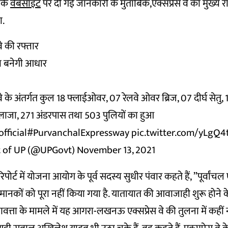
ा कि
वेबसाइट
पर दी गई जानकारी के मुताबिक,एक्सप्रेस वे का मुख्य र
ा.
-वे की रफ्तार
का बनेगी आधार
-वे के अंतर्गत कुल 18 फ्लाईओवर, 07 रेलवे ओवर ब्रिज, 07 दीर्घ सेतु, 
प प्लाजा, 271 अंडरपास तथा 503 पुलियों का हुआ
ficial
#PurvanchalExpressway
pic.twitter.com/yLgQ4t
 of UP (@UPGovt)
November 13, 2021
रिपोर्ट
में योजना आयोग के पूर्व सदस्य सुधीर पंवार कहते हैं, ”पूर्वांचल ए
रित मानकों को पूरा नहीं किया गया है. यातायात की आवाजाही शुरू होने
त्ता के मामले में यह आगरा-लखनऊ एक्सप्रेस वे की तुलना में कहीं नह