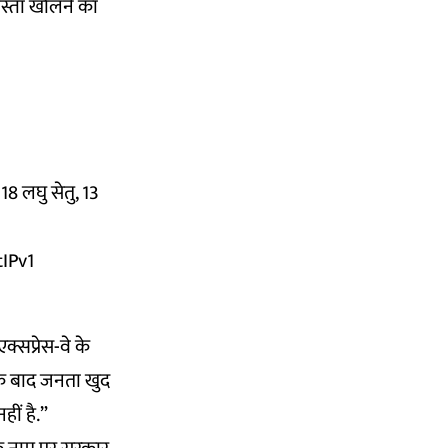
ास्ता खोलने का
118 लघु सेतु, 13
IPv1
क्सप्रेस-वे के
 के बाद जनता खुद
ीं है.”