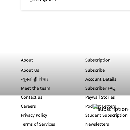
About
Subscription
About Us
Subscribe
न्यूज़लॉन्ड्री विचार
Account Details
Meet the team
Subscriber FAQ
Contact us
Paywall Stories
Careers
Podcast Letters
Privacy Policy
Student Subscription
Terms of Services
Newsletters