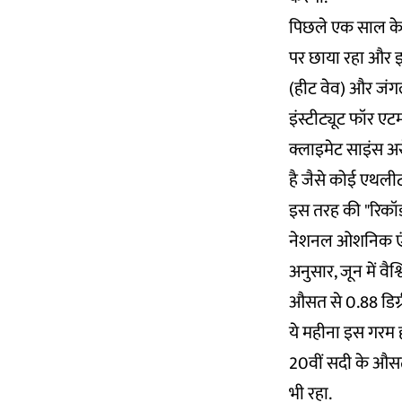
पिछले एक साल के द
पर छाया रहा और इस व
(हीट वेव) और जंगल
इंस्टीट्यूट फॉर एट
क्लाइमेट साइंस अस
है जैसे कोई एथलीट 
इस तरह की "रिकॉर्
नेशनल ओशनिक एंड 
अनुसार, जून में व
औसत से 0.88 डिग्
ये महीना इस गरम 
20वीं सदी के औसत
भी रहा.