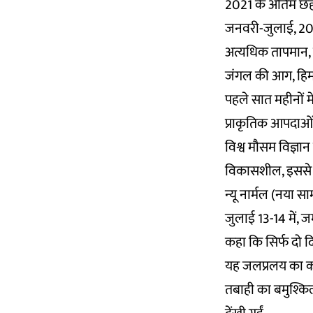
2021 के अंतिम छह
जनवरी-जुलाई, 2021
अत्यधिक तापमान, 
जंगल की आग, हिमन
पहले सात महीनों मे
प्राकृतिक आपदाओं न
विश्व मौसम विज्ञा
विकासशील, इससे बच
न्यू नार्मल (नया स
जुलाई 13-14 में, जर
कहा कि सिर्फ दो द
यह जलप्रलय का कार
तबाही का बमुश्किल