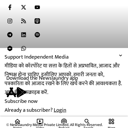
Support Independent Media
मीडिया को कॉरपोरेट या सत्ता के हितों से अप्रभावित, आजाद और
निष्पक्ष होना चाहिए. इसीलिए आपको, हमारी जनता को,
Download the Newslaundry app
पत्रकारिता को आजाद रखने के लिए खर्च करने की आवश्यकता है.
आज ही सब्सक्राइब करें.
Subscribe now
Already a subscriber?
Login
home
ondemand_video
podcasts
widgets
© Newslaundry Media Private Limited. All Rights Reserved.
Home
Video
Podcast
Search
More