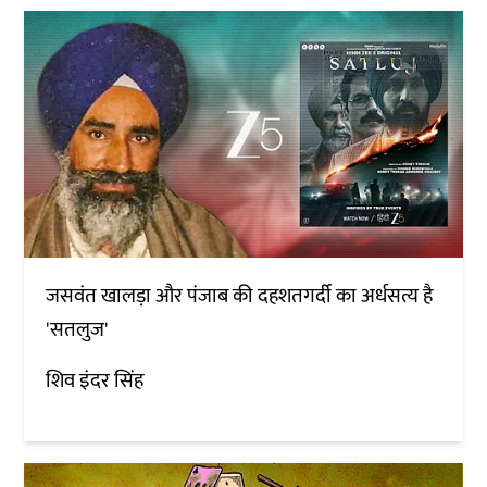
जसवंत खालड़ा और पंजाब की दहशतगर्दी का अर्धसत्य है
'सतलुज'
शिव इंदर सिंह