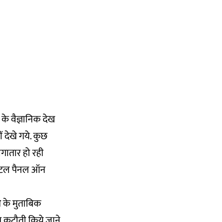
र के वैज्ञानिक देख
ीं देखे गये. कुछ
लगातार हो रही
मेंटल पैनल ऑन
स
के मुताबिक
त कटौती किये जाने