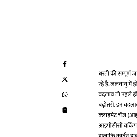
धरती की सम्‍पूर्ण ज
रहे हैं. जलवायु में 
बदलाव तो पहले ही 
बढ़ोतरी. इन बदला
क्‍लाइमेट चेंज (आइ
आइपीसीसी वर्किंग ग
हालांकि कार्बन डा