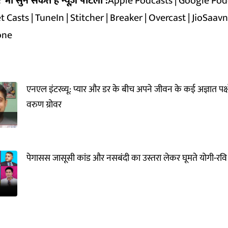
ी सुन सकते हैं न्यूज़ पोटली :
Apple Podcasts
|
Google Pod
t Casts
|
TuneIn
|
Stitcher
|
Breaker
|
Overcast
|
JioSaav
one
एनएल इंटरव्यू: प्यार और डर के बीच अपने जीवन के कई अज्ञात पक्
वरुण ग्रोवर
पेगासस जासूसी कांड और नसबंदी का उस्तरा लेकर घूमते योगी-रवि