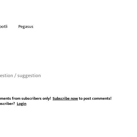
otli
Pegasus
ments from subscribers only!
Subscribe now
to post comments!
bscriber?
Login