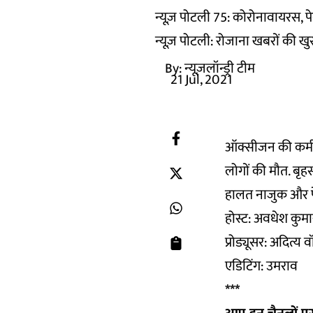
न्यूज़ पोटली 75: कोरोनावायरस, 
न्यूज़ पोटली: रोजाना खबरों की खु
By:
न्यूज़लॉन्ड्री टीम
21 Jul, 2021
ऑक्सीजन की कमी से
लोगों की मौत. बृहस
हालत नाजुक और पे
होस्ट: अवधेश कुमा
प्रोड्यूसर: अदित्य 
एडिटिंग: उमराव
***