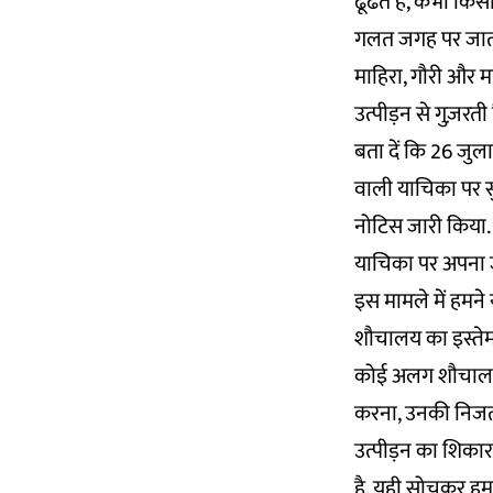
ढूंढते हैं, कभी किस
गलत जगह पर जाती 
माहिरा, गौरी और म
उत्पीड़न से गुज़रती ह
बता दें कि 26 जुल
वाली याचिका पर सुन
नोटिस जारी किया. 
याचिका पर अपना ज
इस मामले में हमने
शौचालय का इस्तेमाल 
कोई अलग शौचालय की 
करना, उनकी निजता
उत्पीड़न का शिकार ह
है. यही सोचकर हम