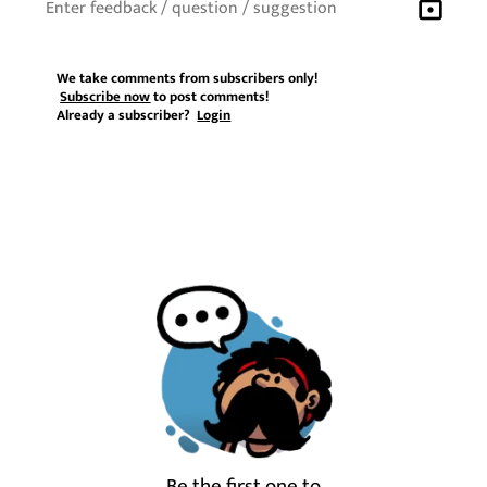
lock
We take comments from subscribers only!
Subscribe now
to post comments!
Already a subscriber?
Login
Be the first one to