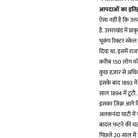
आपदाओं का इति
ऐसा नहीं है कि उत्
है. उत्तराखंड में 
भूकंप रिक्टर स्के
दिया था. इसमें राज
करीब 150 लोग मरे.
कुछ हज़ार से अधिक
इसके बाद 1893 मे
साल 1894 में टूटी
इसका ज़िक्र आगे 
अलकनंदा घाटी में
बादल फटने की घटना
पिछले 20 साल में