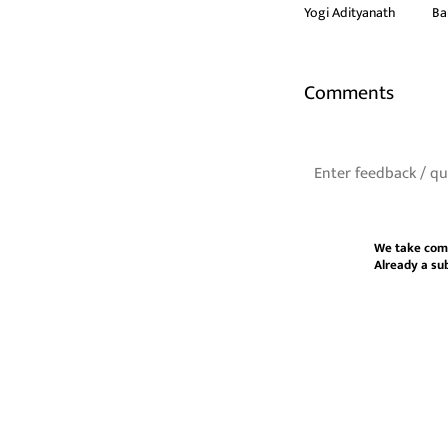
Yogi Adityanath
Ba
Comments
We take com
Already a su