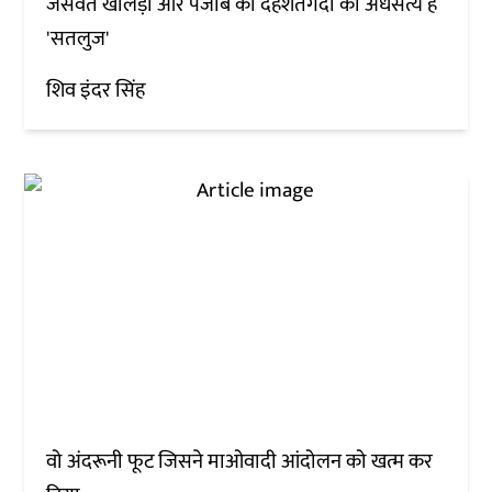
जसवंत खालड़ा और पंजाब की दहशतगर्दी का अर्धसत्य है
'सतलुज'
शिव इंदर सिंह
वो अंदरूनी फूट जिसने माओवादी आंदोलन को खत्म कर