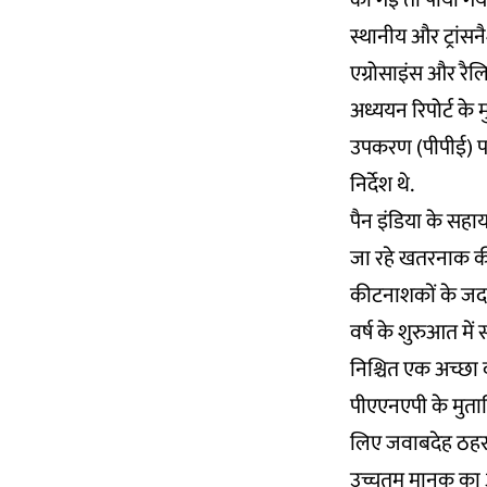
की गई तो पाया गया
स्थानीय और ट्रांसन
एग्रोसाइंस और रैलि
अध्ययन रिपोर्ट के 
उपकरण (पीपीई) पा
निर्देश थे.
पैन इंडिया के सह
जा रहे खतरनाक कीट
कीटनाशकों के जद मे
वर्ष के शुरुआत मे
निश्चित एक अच्छा
पीएएनएपी के मुताब
लिए जवाबदेह ठहरा
उच्चतम मानक का आ