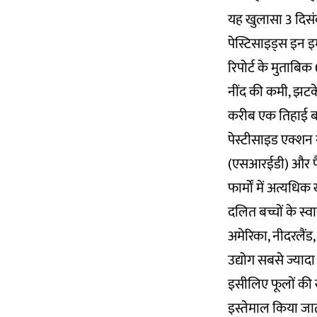
यह खुलासा 3 दिसंब
पेस्टिसाइड्स इन इम्
रिपोर्ट के मुताबिक 0
नींद की कमी, झटके, 
करीब एक तिहाई बच्च
पेस्टीसाइड एक्शन
(एसआरईडी) और पैन इ
फार्मों में अत्यध
दलित बच्चों के स्वा
अमेरिका, नीदरलैंड
उद्योग सबसे ज्याद
इसीलिए फूलों की ख
इस्तेमाल किया जात