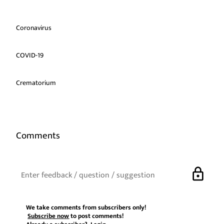
Coronavirus
COVID-19
Crematorium
Comments
lock
We take comments from subscribers only!
Subscribe now
to post comments!