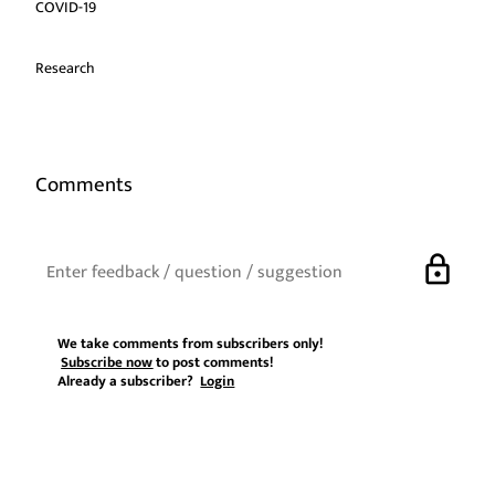
COVID-19
Research
Comments
lock
We take comments from subscribers only!
Subscribe now
to post comments!
Already a subscriber?
Login