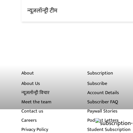
न्यूज़लॉन्ड्री टीम
About
Subscription
About Us
Subscribe
न्यूज़लॉन्ड्री विचार
Account Details
Meet the team
Subscriber FAQ
Contact us
Paywall Stories
Careers
Podcast Letters
Privacy Policy
Student Subscription