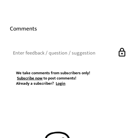
Comments
lock
We take comments from subscribers only!
Subscribe now
to post comments!
Already a subscriber?
Login