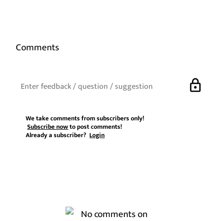
Comments
lock
We take comments from subscribers only!
Subscribe now
to post comments!
Already a subscriber?
Login