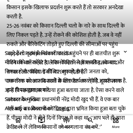
किसान इसके खिलाफ प्रदर्शन शुरू करते हैं तो सरकार अनदेखा
करती है.
25-26 नवंबर को किसान दिल्ली चलो के नारे के साथ दिल्ली के
लिए निकल पड़ते है. उन्हें रोकने की कोशिश होती है. जब वे नहीं
रुकते और बैरिकेटिंग तोड़ते हुए दिल्ली की सीमाओं पर पहुंच
Support Independent Media
जाते हैं तो गृहमंत्री निरंकारी ग्राउंड पहुंचने पर ही बातचीत शुरू
मीडिया को कॉरपोरेट या सत्ता के हितों से अप्रभावित, आजाद और
करने की बात कहते है. लेकिन किसान नहीं मानते इसके बाद
निष्पक्ष होना चाहिए. इसीलिए आपको, हमारी जनता को,
सरकार और किसानों की बात शुरू होती है.
पत्रकारिता को आजाद रखने के लिए खर्च करने की आवश्यकता है.
एक तरफ सरकार किसानों से बातचीत कर रही है. दूसरी तरफ
आज ही सब्सक्राइब करें.
इन्हें विपक्ष द्वारा बरगलाया हुआ बताया जाता है. ऐसा करने वाले
Subscribe now
सरकार के मुखिया प्रधानमंत्री नरेंद्र मोदी खुद भी हैं. वे एक बार
Already a subscriber?
Login
नहीं कई बार किसानों को विपक्ष द्वारा भ्रमित किया हुआ बता चुके
हैं. पीएम मोदी ने बीते दिनों विपक्ष से कहा था, ''आप भले ही सारा
home
ondemand_video
podcasts
widgets
क्रेडिट ले लें लेकिन किसानों को बरगलाना बंद करें.'’
Home
Video
Podcast
Search
More