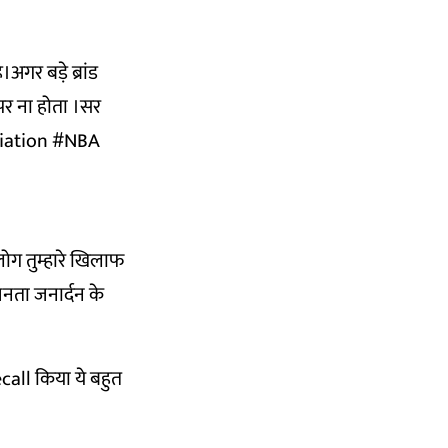
।अगर बड़े ब्रांड
पर ना होता ।सर
iation
#NBA
 लोग तुम्हारे खिलाफ
जनता जनार्दन के
ecall किया ये बहुत