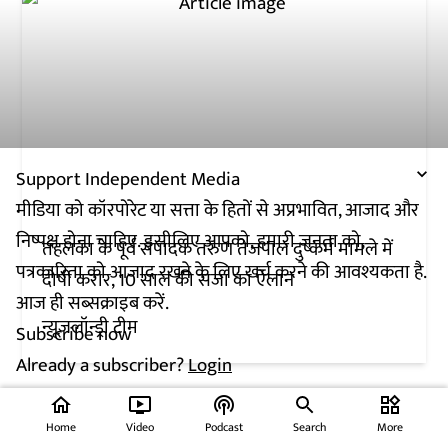
Support Independent Media
मीडिया को कॉरपोरेट या सत्ता के हितों से अप्रभावित, आजाद और
निष्पक्ष होना चाहिए. इसीलिए आपको, हमारी जनता को,
तहलका के पूर्व संपादक तरुण तेजपाल दुष्कर्म मामले में
पत्रकारिता को आजाद रखने के लिए खर्च करने की आवश्यकता है.
दोषी करार, 10 साल की सजा का ऐलान
आज ही सब्सक्राइब करें.
न्यूज़लॉन्ड्री टीम
Subscribe now
Already a subscriber?
Login
home
ondemand_video
podcasts
widgets
Home
Video
Podcast
Search
More